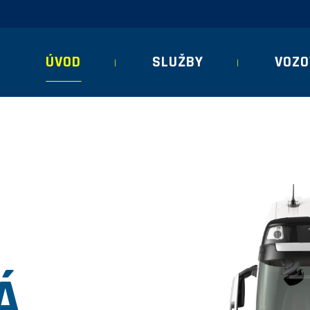
ÚVOD
SLUŽBY
VOZO
Á