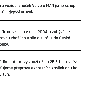
ru vozidel značek Volvo a MAN jsme schopni
 té nejvyšší úrovni.
 firma vznikla v roce 2004 a zabývá se
ravou zboží do Itálie a z Itálie do České
bliky.
ádíme přepravy zboží až do 25.5 t a rovněž
šťujeme přepravu expresních zásilek od 1 kg
5 tun.