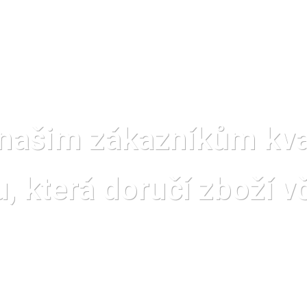
našim zákazníkům kval
, která doručí zboží v