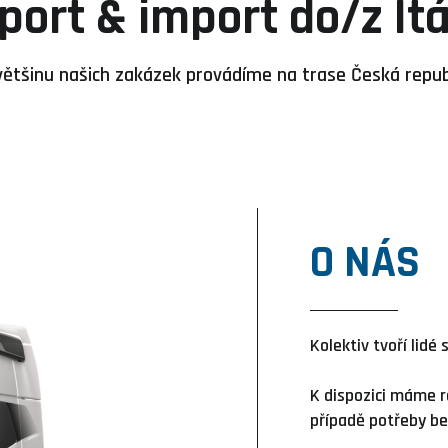
port & import do/z Itá
ětšinu našich zakázek provádíme na trase Česká republi
O NÁS
Kolektiv tvoří lidé 
K dispozici máme r
případě potřeby b