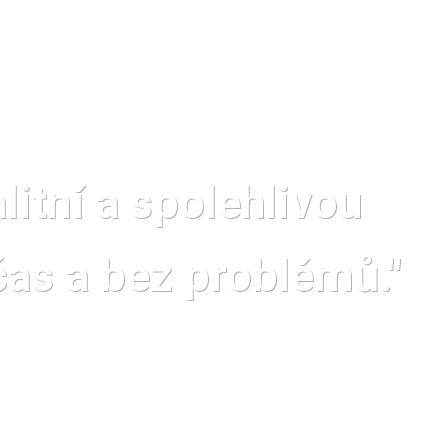
itní a spolehlivou
čas a bez problémů."