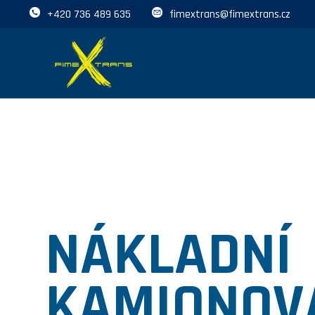
+420 736 489 635
fimextrans@fimextrans.cz
NÁKLADNÍ
KAMIONOV