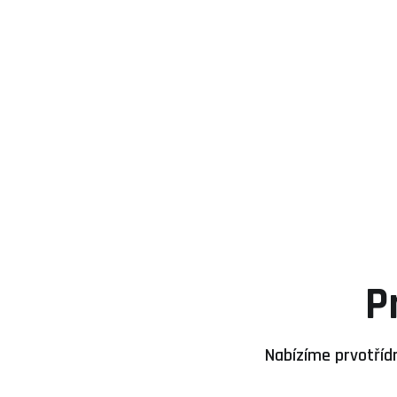
P
Nabízíme prvotřídn