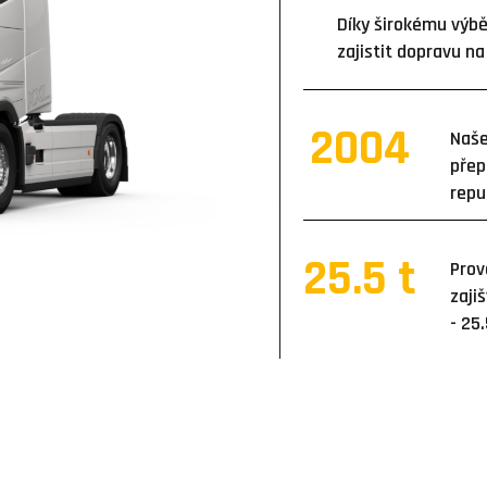
Díky širokému výbě
zajistit dopravu na
2004
Naše
přep
repu
25.5
 t
Prov
zaji
- 25.